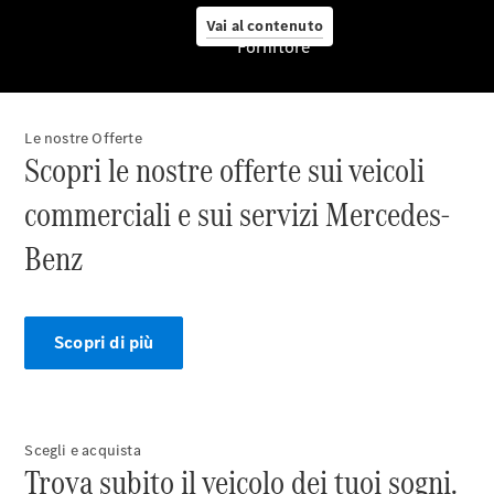
Vai al contenuto
Componenti
Fornitore
e accessori
Soccorso
stradale
Revisione
Le nostre Offerte
Riparazioni
Scopri le nostre offerte sui veicoli
Mercedes-
commerciali e sui servizi Mercedes-
Benz
SmallRepair
Benz
Service
Care
Ritiro dei
veicoli fuori
Scopri di più
uso.
Servizi
digitali
Mercedes-
Benz
Scegli e acquista
Trova subito il veicolo dei tuoi sogni.